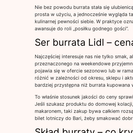
Nie bez powodu burrata stała się ulubienic
prosta w użyciu, a jednocześnie wygląda tak
kulinarnej pewności siebie. W praktyce ozn
awansuje do roli „posiłku godnego gości”.
Ser burrata Lidl – ce
Najczęściej interesuje nas nie tylko smak, a
przeznaczonego na weekendowe przyjemno
pojawia się w ofercie sezonowo lub w rama
różnić w zależności od okresu, sklepu i akt
bardziej przystępna niż burrata kupowana 
To właśnie stosunek jakości do ceny sprawia
Jeśli szukasz produktu do domowej kolacji,
makaronem, taki zakup bywa całkiem rozsą
bilet lotniczy do Bari, żeby smakować dobr
Skład burraty – co kr