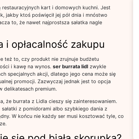
ą restauracyjnych kart i domowych kuchni. Jest
, jakby ktoś poświęcił jej pół dnia i mnóstwo
acza to, że nawet najprostsza sałatka nagle
na i opłacalność zakupu
le też to, czy produkt nie zrujnuje budżetu
ści i kawę na wynos.
ser burrata lidl
zwykle
ch specjalnych akcji, dlatego jego cena może się
ualnej promocji. Zazwyczaj jednak jest to opcja
w delikatesach premium.
, że burrata z Lidla cieszy się zainteresowaniem.
 sałatki z pomidorami albo szybkiego dania z
dny. W końcu nie każdy ser musi kosztować tyle, co
ze.
yje się pod białą skorupką?