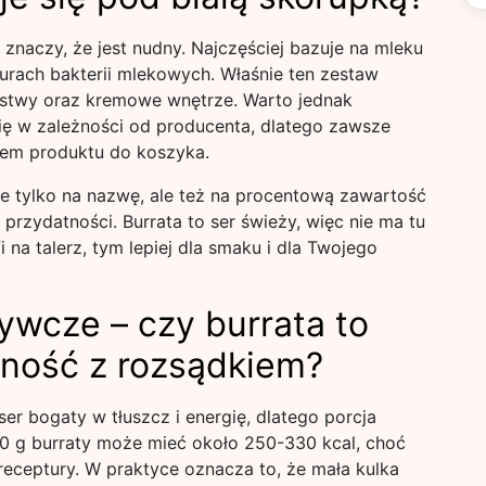
ie znaczy, że jest nudny. Najczęściej bazuje na mleku
turach bakterii mlekowych. Właśnie ten zestaw
rstwy oraz kremowe wnętrze. Warto jednak
ię w zależności od producenta, dlatego zawsze
iem produktu do koszyka.
nie tylko na nazwę, ale też na procentową zawartość
 przydatności. Burrata to ser świeży, więc nie ma tu
fi na talerz, tym lepiej dla smaku i dla Twojego
żywcze – czy burrata to
mność z rozsądkiem?
ser bogaty w tłuszcz i energię, dlatego porcja
100 g burraty może mieć około 250-330 kcal, choć
receptury. W praktyce oznacza to, że mała kulka