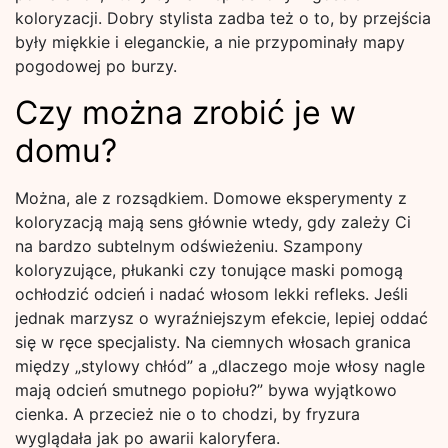
koloryzacji. Dobry stylista zadba też o to, by przejścia
były miękkie i eleganckie, a nie przypominały mapy
pogodowej po burzy.
Czy można zrobić je w
domu?
Można, ale z rozsądkiem. Domowe eksperymenty z
koloryzacją mają sens głównie wtedy, gdy zależy Ci
na bardzo subtelnym odświeżeniu. Szampony
koloryzujące, płukanki czy tonujące maski pomogą
ochłodzić odcień i nadać włosom lekki refleks. Jeśli
jednak marzysz o wyraźniejszym efekcie, lepiej oddać
się w ręce specjalisty. Na ciemnych włosach granica
między „stylowy chłód” a „dlaczego moje włosy nagle
mają odcień smutnego popiołu?” bywa wyjątkowo
cienka. A przecież nie o to chodzi, by fryzura
wyglądała jak po awarii kaloryfera.