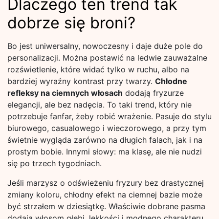
Dlaczego ten trend tak
dobrze się broni?
Bo jest uniwersalny, nowoczesny i daje duże pole do
personalizacji. Można postawić na ledwie zauważalne
rozświetlenie, które widać tylko w ruchu, albo na
bardziej wyraźny kontrast przy twarzy.
Chłodne
refleksy na ciemnych włosach
dodają fryzurze
elegancji, ale bez nadęcia. To taki trend, który nie
potrzebuje fanfar, żeby robić wrażenie. Pasuje do stylu
biurowego, casualowego i wieczorowego, a przy tym
świetnie wygląda zarówno na długich falach, jak i na
prostym bobie. Innymi słowy: ma klasę, ale nie nudzi
się po trzech tygodniach.
Jeśli marzysz o odświeżeniu fryzury bez drastycznej
zmiany koloru, chłodny efekt na ciemnej bazie może
być strzałem w dziesiątkę. Właściwie dobrane pasma
dodają włosom głębi, lekkości i modnego charakteru,