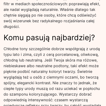
filtr w mediach społecznościowych: poprawiają efekt,
ale nadal wyglądają naturalnie. Właśnie dlatego tak
chętnie sięgają po nie osoby, które chcą odświeżyć
swój wizerunek bez radykalnego rozjaśniania całej
długości.
Komu pasują najbardziej?
Chłodne tony szczególnie dobrze współgrają z urodą
typu lato i zima, czyli z cerą porcelanową, oliwkową,
chłodną lub neutralną. Jeśli Twoja skóra ma różowe,
niebieskawe albo neutralne podtony, taki efekt może
pięknie podbić naturalny koloryt twarzy. Świetnie
wyglądają też u osób z ciemnymi oczami, bo tworzą
spójny, elegancki kontrast. Nie znaczy to jednak, że
ciepłe typy urody muszą od razu uciekać w popłochu
do szamponu koloryzującego. Wystarczy dobrać
odpowiednią intensywność: czasem wystarczą
pojedyncze refleksy przy twarzy, by całość wyglądała