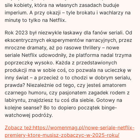
sile kobiety, która na własnych zasadach buduje
imperium. A przy okazji – tyle brokatu i wachlarzy na
minutę to tylko na Netflix.
Rok 2023 był niezwykle łaskawy dla fanów seriali. Od
ekscentrycznych eksperymentów narracyjnych, przez
mroczne dramaty, aż po rasowe thrillery – nowe
seriale Netflix udowodniły, że platforma nadal trzyma
poprzeczkę wysoko. Każda z przedstawionych
produkcji ma w sobie coś, co pozwala na ucieczkę w
inny świat – a przecież o to chodzi w dobrym serialu,
prawda? Niezależnie od tego, czy jesteś amatorem
czarnego humoru, czy pasjonatem zagadek rodem z
labiryntu, znajdziesz tu coś dla siebie. Gotowy na
kolejne seanse? Bo to dopiero początek binge-
watchowej podróży.
Zobacz też:https://womenmag.pl/nowe-seriale-netflix-
premiery-ktore-musisz-zobaczyc-w-2025-roku/