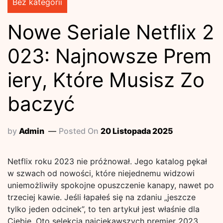
Bez kategorii
Nowe Seriale Netflix 2
023: Najnowsze Prem
iery, Które Musisz Zo
baczyć
by
Admin
Posted On
20 Listopada 2025
Netflix roku 2023 nie próżnował. Jego katalog pękał
w szwach od nowości, które niejednemu widzowi
uniemożliwiły spokojne opuszczenie kanapy, nawet po
trzeciej kawie. Jeśli łapałeś się na zdaniu „jeszcze
tylko jeden odcinek”, to ten artykuł jest właśnie dla
Ciebie. Oto selekcja najciekawszych premier 2023