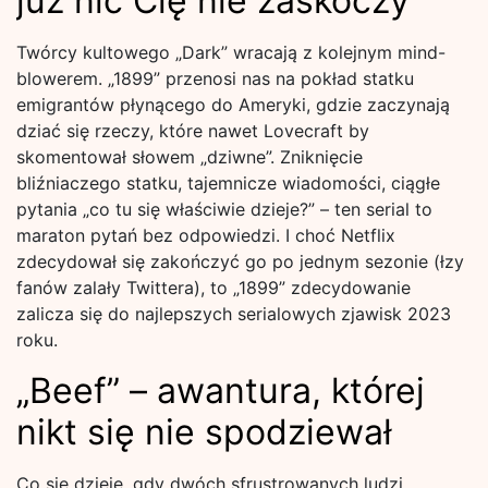
już nic Cię nie zaskoczy
Twórcy kultowego „Dark” wracają z kolejnym mind-
blowerem. „1899” przenosi nas na pokład statku
emigrantów płynącego do Ameryki, gdzie zaczynają
dziać się rzeczy, które nawet Lovecraft by
skomentował słowem „dziwne”. Zniknięcie
bliźniaczego statku, tajemnicze wiadomości, ciągłe
pytania „co tu się właściwie dzieje?” – ten serial to
maraton pytań bez odpowiedzi. I choć Netflix
zdecydował się zakończyć go po jednym sezonie (łzy
fanów zalały Twittera), to „1899” zdecydowanie
zalicza się do najlepszych serialowych zjawisk 2023
roku.
„Beef” – awantura, której
nikt się nie spodziewał
Co się dzieje, gdy dwóch sfrustrowanych ludzi