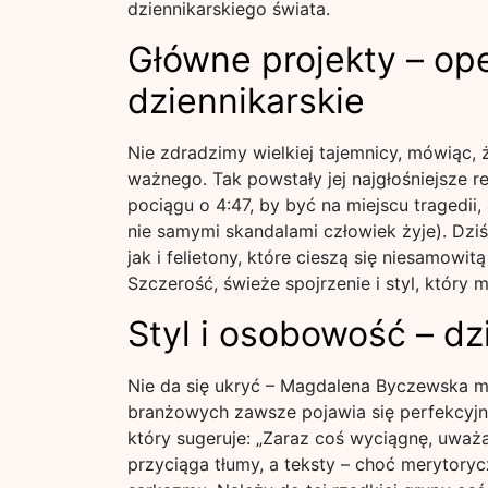
dziennikarskiego świata.
Główne projekty – op
dziennikarskie
Nie zdradzimy wielkiej tajemnicy, mówiąc, 
ważnego. Tak powstały jej najgłośniejsze r
pociągu o 4:47, by być na miejscu tragedii,
nie samymi skandalami człowiek żyje). Dziś 
jak i felietony, które cieszą się niesamowi
Szczerość, świeże spojrzenie i styl, który m
Styl i osobowość – d
Nie da się ukryć – Magdalena Byczewska ma s
branżowych zawsze pojawia się perfekcyjn
który sugeruje: „Zaraz coś wyciągnę, uważaj
przyciąga tłumy, a teksty – choć merytory