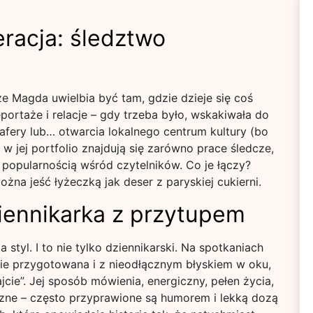
eracja: śledztwo
że Magda uwielbia być tam, gdzie dzieje się coś
eportaże i relacje – gdy trzeba było, wskakiwała do
 afery lub… otwarcia lokalnego centrum kultury (bo
w jej portfolio znajdują się zarówno prace śledcze,
tą popularnością wśród czytelników. Co je łączy?
ożna jeść łyżeczką jak deser z paryskiej cukierni.
ziennikarka z przytupem
tyl. I to nie tylko dziennikarski. Na spotkaniach
ie przygotowana i z nieodłącznym błyskiem w oku,
cie”. Jej sposób mówienia, energiczny, pełen życia,
czne – często przyprawione są humorem i lekką dozą