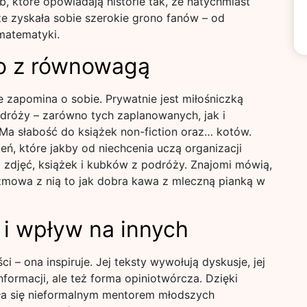
b, które opowiadają historie tak, że natychmiast
że zyskała sobie szerokie grono fanów – od
matematyki.
ko z równowagą
apomina o sobie. Prywatnie jest miłośniczką
dróży – zarówno tych zaplanowanych, jak i
 słabość do książek non-fiction oraz… kotów.
ń, które jakby od niechcenia uczą organizacji
m zdjęć, książek i kubków z podróży. Znajomi mówią,
zmowa z nią to jak dobra kawa z mleczną pianką w
i wpływ na innych
 – ona inspiruje. Jej teksty wywołują dyskusje, jej
formacji, ale też forma opiniotwórcza. Dzięki
ała się nieformalnym mentorem młodszych