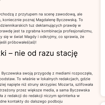
lko wchodzą z przytupem na scenę zawodową, ale
ia, koniecznie poznaj Magdalenę Byczewską. To
 dziennikarskich tuz deklamujących prawdę w
naprawdę jest ta zgrabna kombinacja profesjonalizmu,
y się w świat Magdy i odkryjmy, co sprawia, że
jeśli próbowałeś(aś)!
ki – nie od razu stację
 Byczewska swoją przygodę z mediami rozpoczęła,
 podstaw. To właśnie w lokalnych redakcjach, gdzie
iej napięte niż struny skrzypiec Mozarta, szlifowała
ostrzeżony przez większe media, a sama Byczewska
ała z redakcji do redakcji niczym sprinterka w
będne kontakty do dalszego podboju