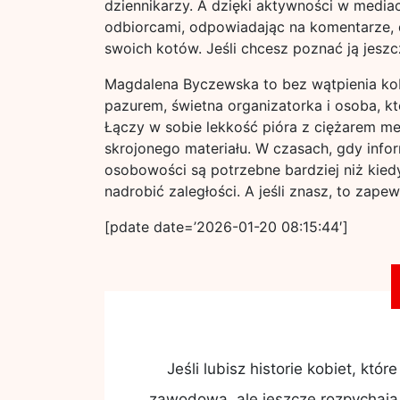
dziennikarzy. A dzięki aktywności w media
odbiorcami, odpowiadając na komentarze, dz
swoich kotów. Jeśli chcesz poznać ją jeszcze
Magdalena Byczewska to bez wątpienia kobi
pazurem, świetna organizatorka i osoba, kt
Łączy w sobie lekkość pióra z ciężarem mer
skrojonego materiału. W czasach, gdy info
osobowości są potrzebne bardziej niż kiedyk
nadrobić zaległości. A jeśli znasz, to zap
[pdate date=’2026-01-20 08:15:44′]
Jeśli lubisz historie kobiet, kt
zawodową, ale jeszcze rozpychają 