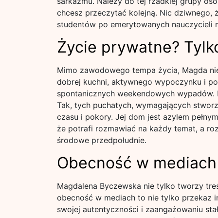
sarkazmu. Należy do tej rzadkiej grupy osó
chcesz przeczytać kolejną. Nic dziwnego, 
studentów po emerytowanych nauczycieli 
Życie prywatne? Tyl
Mimo zawodowego tempa życia, Magda nie z
dobrej kuchni, aktywnego wypoczynku i po
spontanicznych weekendowych wypadów. Ma
Tak, tych puchatych, wymagających stworze
czasu i pokory. Jej dom jest azylem pełny
że potrafi rozmawiać na każdy temat, a ro
środowe przedpołudnie.
Obecność w mediach 
Magdalena Byczewska nie tylko tworzy treści
obecność w mediach to nie tylko przekaz in
swojej autentyczności i zaangażowaniu st