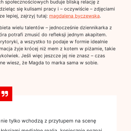
ch społecznościowych buduje bliską relację z
ieląc się kulisami pracy i – oczywiście – zdjęciami
 lepiej, zajrzyj tutaj:
magdalena byczewska
.
eta wielu talentów – jednocześnie dziennikarka z
óra potrafi zmusić do refleksji jednym akapitem.
ytoryki, a wszystko to podaje w formie idealnie
rmacja żyje krócej niż mem z kotem w piżamie, takie
olwiek. Jeśli więc jeszcze jej nie znasz – czas
ewne wiesz, że Magda to marka sama w sobie.
óre nie tylko wchodzą z przytupem na scenę
łokciami medialne realia, koniecznie poznaj