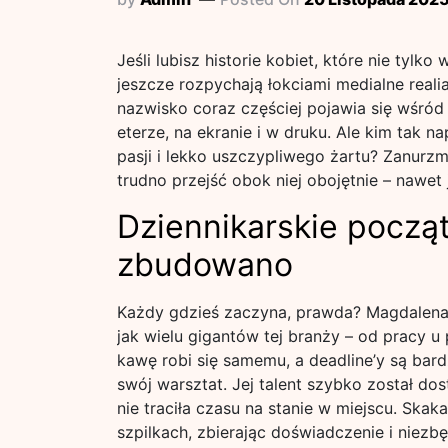
Jeśli lubisz historie kobiet, które nie ty
jeszcze rozpychają łokciami medialne real
nazwisko coraz częściej pojawia się wśród
eterze, na ekranie i w druku. Ale kim tak 
pasji i lekko uszczypliwego żartu? Zanurzm
trudno przejść obok niej obojętnie – nawet 
Dziennikarskie począt
zbudowano
Każdy gdzieś zaczyna, prawda? Magdalena
jak wielu gigantów tej branży – od pracy u
kawę robi się samemu, a deadline’y są bardz
swój warsztat. Jej talent szybko został d
nie traciła czasu na stanie w miejscu. Skak
szpilkach, zbierając doświadczenie i niez