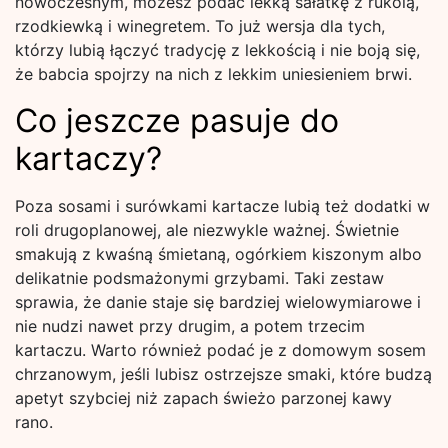
nowoczesnym, możesz podać lekką sałatkę z rukolą,
rzodkiewką i winegretem. To już wersja dla tych,
którzy lubią łączyć tradycję z lekkością i nie boją się,
że babcia spojrzy na nich z lekkim uniesieniem brwi.
Co jeszcze pasuje do
kartaczy?
Poza sosami i surówkami kartacze lubią też dodatki w
roli drugoplanowej, ale niezwykle ważnej. Świetnie
smakują z kwaśną śmietaną, ogórkiem kiszonym albo
delikatnie podsmażonymi grzybami. Taki zestaw
sprawia, że danie staje się bardziej wielowymiarowe i
nie nudzi nawet przy drugim, a potem trzecim
kartaczu. Warto również podać je z domowym sosem
chrzanowym, jeśli lubisz ostrzejsze smaki, które budzą
apetyt szybciej niż zapach świeżo parzonej kawy
rano.