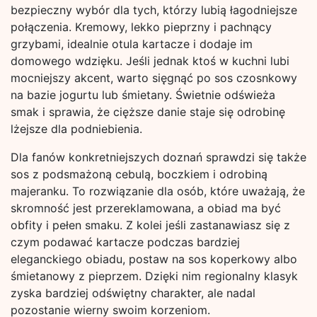
bezpieczny wybór dla tych, którzy lubią łagodniejsze
połączenia. Kremowy, lekko pieprzny i pachnący
grzybami, idealnie otula kartacze i dodaje im
domowego wdzięku. Jeśli jednak ktoś w kuchni lubi
mocniejszy akcent, warto sięgnąć po sos czosnkowy
na bazie jogurtu lub śmietany. Świetnie odświeża
smak i sprawia, że cięższe danie staje się odrobinę
lżejsze dla podniebienia.
Dla fanów konkretniejszych doznań sprawdzi się także
sos z podsmażoną cebulą, boczkiem i odrobiną
majeranku. To rozwiązanie dla osób, które uważają, że
skromność jest przereklamowana, a obiad ma być
obfity i pełen smaku. Z kolei jeśli zastanawiasz się z
czym podawać kartacze podczas bardziej
eleganckiego obiadu, postaw na sos koperkowy albo
śmietanowy z pieprzem. Dzięki nim regionalny klasyk
zyska bardziej odświętny charakter, ale nadal
pozostanie wierny swoim korzeniom.