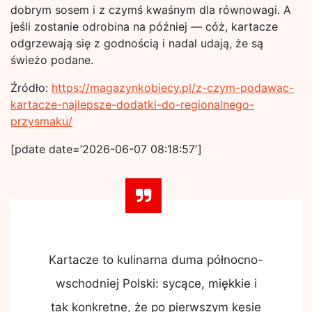
dobrym sosem i z czymś kwaśnym dla równowagi. A
jeśli zostanie odrobina na później — cóż, kartacze
odgrzewają się z godnością i nadal udają, że są
świeżo podane.
Źródło:
https://magazynkobiecy.pl/z-czym-podawac-
kartacze-najlepsze-dodatki-do-regionalnego-
przysmaku/
[pdate date=’2026-06-07 08:18:57′]
Kartacze to kulinarna duma północno-
wschodniej Polski: sycące, miękkie i
tak konkretne, że po pierwszym kęsie