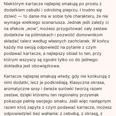
Niektórym kartacze najlepiej smakują po prostu z
dodatkiem cebulki i odrobiną pieprzu. I trudno się
dziwić — to danie ma w sobie tyle charakteru, że nie
wymaga wielkiego scenariusza. Jednak jeśli zależy ci
na efekcie „wow”, możesz przygotować cały zestaw
dodatków na półmiskach i pozwolić domownikom
składać talerz według własnych zachcianek. W końcu
każdy ma swoją odpowiedź na pytanie z czym
podawać kartacze, a najlepszy obiad to ten, przy
którym wszyscy są zgodni tylko co do jednego:
dokładka jest obowiązkowa.
Kartacze najlepiej smakują wtedy, gdy nie konkurują z
nimi dodatki, lecz je podkreślają. Klasyczna okrasa,
aromatyczne sosy i świeże surówki tworzą razem
zestaw, dzięki któremu ten regionalny przysmak
pokazuje pełnię swojego smaku. Jeśli więc następnym
razem ktoś zapyta z czym podawać kartacze, możesz
odpowiedzieć bez wahania: z cebulką, z okrasą, z