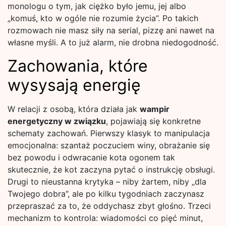
monologu o tym, jak ciężko było jemu, jej albo
„komuś, kto w ogóle nie rozumie życia”. Po takich
rozmowach nie masz siły na serial, pizzę ani nawet na
własne myśli. A to już alarm, nie drobna niedogodność.
Zachowania, które
wysysają energię
W relacji z osobą, która działa jak
wampir
energetyczny w związku
, pojawiają się konkretne
schematy zachowań. Pierwszy klasyk to manipulacja
emocjonalna: szantaż poczuciem winy, obrażanie się
bez powodu i odwracanie kota ogonem tak
skutecznie, że kot zaczyna pytać o instrukcję obsługi.
Drugi to nieustanna krytyka – niby żartem, niby „dla
Twojego dobra”, ale po kilku tygodniach zaczynasz
przepraszać za to, że oddychasz zbyt głośno. Trzeci
mechanizm to kontrola: wiadomości co pięć minut,