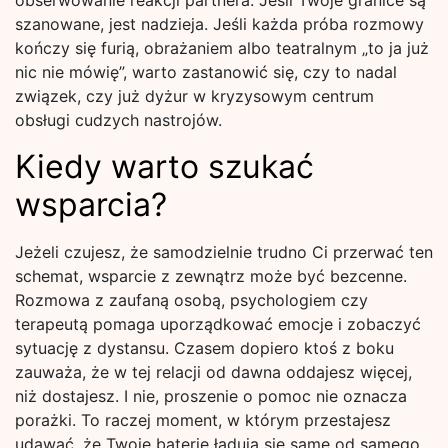
obserwowanie reakcji partnera. Jeśli Twoje granice są
szanowane, jest nadzieja. Jeśli każda próba rozmowy
kończy się furią, obrażaniem albo teatralnym „to ja już
nic nie mówię”, warto zastanowić się, czy to nadal
związek, czy już dyżur w kryzysowym centrum
obsługi cudzych nastrojów.
Kiedy warto szukać
wsparcia?
Jeżeli czujesz, że samodzielnie trudno Ci przerwać ten
schemat, wsparcie z zewnątrz może być bezcenne.
Rozmowa z zaufaną osobą, psychologiem czy
terapeutą pomaga uporządkować emocje i zobaczyć
sytuację z dystansu. Czasem dopiero ktoś z boku
zauważa, że w tej relacji od dawna oddajesz więcej,
niż dostajesz. I nie, proszenie o pomoc nie oznacza
porażki. To raczej moment, w którym przestajesz
udawać, że Twoje baterie ładują się same od samego