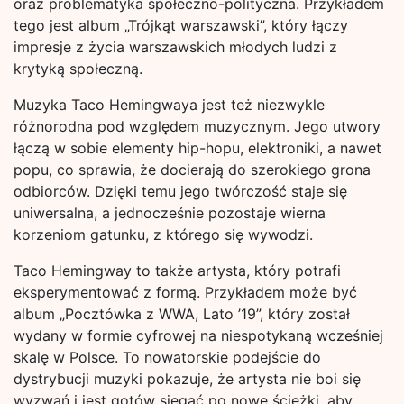
oraz problematyka społeczno-polityczna. Przykładem
tego jest album „Trójkąt warszawski”, który łączy
impresje z życia warszawskich młodych ludzi z
krytyką społeczną.
Muzyka Taco Hemingwaya jest też niezwykle
różnorodna pod względem muzycznym. Jego utwory
łączą w sobie elementy hip-hopu, elektroniki, a nawet
popu, co sprawia, że docierają do szerokiego grona
odbiorców. Dzięki temu jego twórczość staje się
uniwersalna, a jednocześnie pozostaje wierna
korzeniom gatunku, z którego się wywodzi.
Taco Hemingway to także artysta, który potrafi
eksperymentować z formą. Przykładem może być
album „Pocztówka z WWA, Lato ’19”, który został
wydany w formie cyfrowej na niespotykaną wcześniej
skalę w Polsce. To nowatorskie podejście do
dystrybucji muzyki pokazuje, że artysta nie boi się
wyzwań i jest gotów sięgać po nowe ścieżki, aby