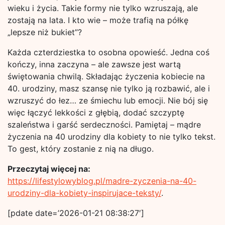
wieku i życia. Takie formy nie tylko wzruszają, ale
zostają na lata. I kto wie – może trafią na półkę
„lepsze niż bukiet”?
Każda czterdziestka to osobna opowieść. Jedna coś
kończy, inna zaczyna – ale zawsze jest wartą
świętowania chwilą. Składając życzenia kobiecie na
40. urodziny, masz szansę nie tylko ją rozbawić, ale i
wzruszyć do łez… ze śmiechu lub emocji. Nie bój się
więc łączyć lekkości z głębią, dodać szczyptę
szaleństwa i garść serdeczności. Pamiętaj – mądre
życzenia na 40 urodziny dla kobiety to nie tylko tekst.
To gest, który zostanie z nią na długo.
Przeczytaj więcej na:
https://lifestylowyblog.pl/madre-zyczenia-na-40-
urodziny-dla-kobiety-inspirujace-teksty/
.
[pdate date=’2026-01-21 08:38:27′]