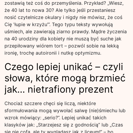
zostawią też coś do przemyślenia. Przykład? „Wiesz,
że 40 lat to nowa 30? Ale tylko jeśli przestaniesz
nosić czytelnicze okulary i nigdy nie mówisz, że coś
Cię 'łupie w krzyżu’”. Tego typu teksty wywołują
uśmiech, ale zawierają ziarno prawdy. Mądre życzenia
na 40 urodziny dla kobiety nie muszą być suche jak
przepiłowany wiórem tort – pozwól sobie na lekką
ironię, trochę autoironii i nutkę optymizmu.
Czego lepiej unikać – czyli
słowa, które mogą brzmieć
jak… nietrafiony prezent
Chociaż szczere chęci się liczą, niektóre
sformułowania mogą wywołać salwę (nie)śmiechu lub
wzrok mówiący: „serio?”. Lepiej unikać takich
klasyków jak: „Starzejesz się z godnością” lub „Czas
się nie cofa, ale ty wyglądasz jak z liceum!” – bo