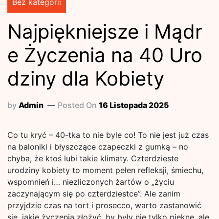
Bez kategorii
Najpiękniejsze i Mądr
e Życzenia na 40 Uro
dziny dla Kobiety
by
Admin
Posted On
16 Listopada 2025
Co tu kryć – 40-tka to nie byle co! To nie jest już czas
na baloniki i błyszczące czapeczki z gumką – no
chyba, że ktoś lubi takie klimaty. Czterdzieste
urodziny kobiety to moment pełen refleksji, śmiechu,
wspomnień i… niezliczonych żartów o „życiu
zaczynającym się po czterdziestce”. Ale zanim
przyjdzie czas na tort i prosecco, warto zastanowić
się, jakie życzenia złożyć, by były nie tylko piękne, ale