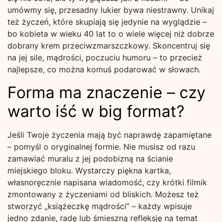
umówmy się, przesadny lukier bywa niestrawny. Unikaj
też życzeń, które skupiają się jedynie na wyglądzie –
bo kobieta w wieku 40 lat to o wiele więcej niż dobrze
dobrany krem przeciwzmarszczkowy. Skoncentruj się
na jej sile, mądrości, poczuciu humoru – to przecież
najlepsze, co można komuś podarować w słowach.
Forma ma znaczenie – czy
warto iść w big format?
Jeśli Twoje życzenia mają być naprawdę zapamiętane
– pomyśl o oryginalnej formie. Nie musisz od razu
zamawiać muralu z jej podobizną na ścianie
miejskiego bloku. Wystarczy piękna kartka,
własnoręcznie napisana wiadomość, czy krótki filmik
zmontowany z życzeniami od bliskich. Możesz też
stworzyć „książeczkę mądrości” – każdy wpisuje
jedno zdanie, radę lub śmieszną refleksję na temat