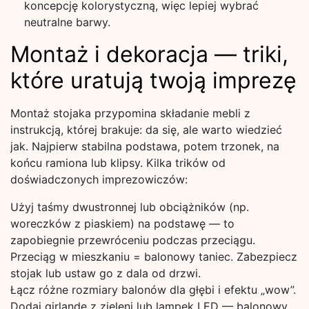
koncepcję kolorystyczną, więc lepiej wybrać
neutralne barwy.
Montaż i dekoracja — triki,
które uratują twoją imprezę
Montaż stojaka przypomina składanie mebli z
instrukcją, której brakuje: da się, ale warto wiedzieć
jak. Najpierw stabilna podstawa, potem trzonek, na
końcu ramiona lub klipsy. Kilka trików od
doświadczonych imprezowiczów:
Użyj taśmy dwustronnej lub obciążników (np.
woreczków z piaskiem) na podstawę — to
zapobiegnie przewróceniu podczas przeciągu.
Przeciąg w mieszkaniu = balonowy taniec. Zabezpiecz
stojak lub ustaw go z dala od drzwi.
Łącz różne rozmiary balonów dla głębi i efektu „wow”.
Dodaj girlandę z zieleni lub lampek LED — balonowy