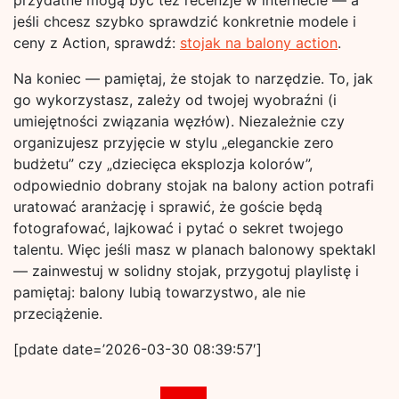
przydatne mogą być też recenzje w internecie — a
jeśli chcesz szybko sprawdzić konkretnie modele i
ceny z Action, sprawdź:
stojak na balony action
.
Na koniec — pamiętaj, że stojak to narzędzie. To, jak
go wykorzystasz, zależy od twojej wyobraźni (i
umiejętności związania węzłów). Niezależnie czy
organizujesz przyjęcie w stylu „eleganckie zero
budżetu” czy „dziecięca eksplozja kolorów”,
odpowiednio dobrany stojak na balony action potrafi
uratować aranżację i sprawić, że goście będą
fotografować, lajkować i pytać o sekret twojego
talentu. Więc jeśli masz w planach balonowy spektakl
— zainwestuj w solidny stojak, przygotuj playlistę i
pamiętaj: balony lubią towarzystwo, ale nie
przeciążenie.
[pdate date=’2026-03-30 08:39:57′]