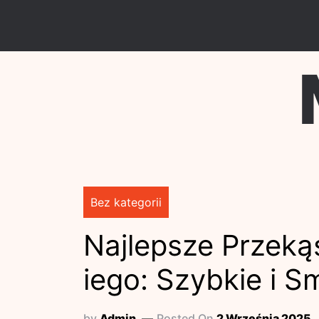
Skip
to
content
Bez kategorii
Najlepsze Przeką
iego: Szybkie i 
by
Admin
Posted On
2 Września 2025