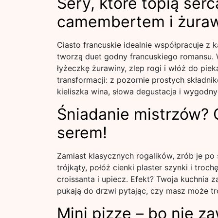
Sery, które topią serc
camembertem i żura
Ciasto francuskie idealnie współpracuje z
tworzą duet godny francuskiego romansu. Wy
łyżeczkę żurawiny, zlep rogi i włóż do pie
transformacji: z pozornie prostych składni
kieliszka wina, słowa degustacja i wygodny
Śniadanie mistrzów? C
serem!
Zamiast klasycznych rogalików, zrób je po 
trójkąty, połóż cienki plaster szynki i troc
croissanta i upiecz. Efekt? Twoja kuchnia za
pukają do drzwi pytając, czy masz może tr
Mini pizze – bo nie 