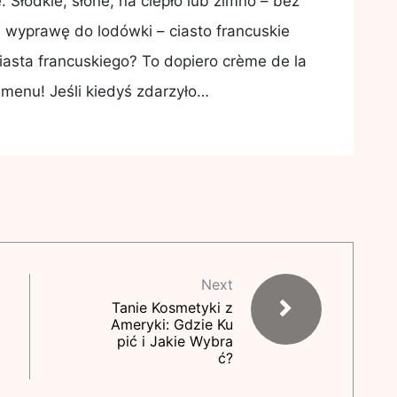
 Słodkie, słone, na ciepło lub zimno – bez
 wyprawę do lodówki – ciasto francuskie
ciasta francuskiego? To dopiero crème de la
enu! Jeśli kiedyś zdarzyło…
Next
Tanie Kosmetyki z
Ameryki: Gdzie Ku
pić i Jakie Wybra
ć?