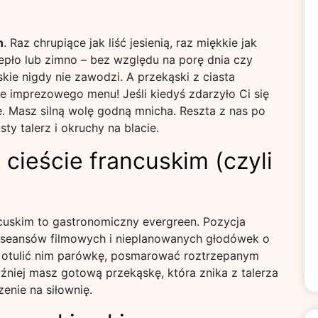
n
. Raz chrupiące jak liść jesienią, raz miękkie jak
iepło lub zimno – bez względu na porę dnia czy
ie nigdy nie zawodzi. A przekąski z ciasta
e imprezowego menu! Jeśli kiedyś zdarzyło Ci się
e. Masz silną wolę godną mnicha. Reszta z nas po
sty talerz i okruchy na blacie.
 cieście francuskim (czyli
ncuskim to gastronomiczny evergreen. Pozycja
eansów filmowych i nieplanowanych głodówek o
i, otulić nim parówkę, posmarować roztrzepanym
óźniej masz gotową przekąskę, która znika z talerza
enie na siłownię.