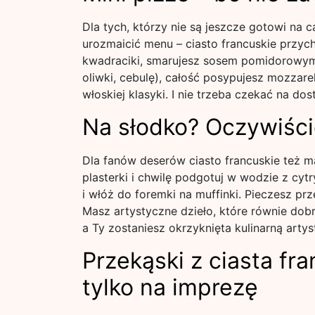
Dla tych, którzy nie są jeszcze gotowi na c
urozmaicić menu – ciasto francuskie przyc
kwadraciki, smarujesz sosem pomidorowym, 
oliwki, cebulę), całość posypujesz mozzarel
włoskiej klasyki. I nie trzeba czekać na dos
Na słodko? Oczywiści
Dla fanów deserów ciasto francuskie też ma
plasterki i chwilę podgotuj w wodzie z cytr
i włóż do foremki na muffinki. Pieczesz pr
Masz artystyczne dzieło, które równie dob
a Ty zostaniesz okrzyknięta kulinarną artys
Przekąski z ciasta fr
tylko na imprezę