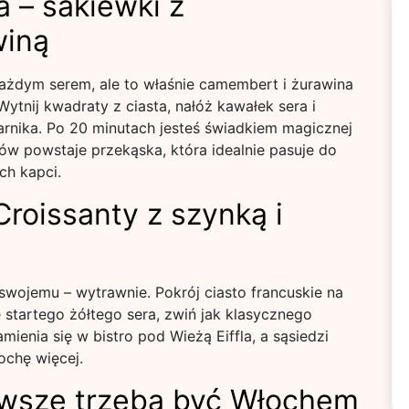
a – sakiewki z
winą
 każdym serem, ale to właśnie camembert i żurawina
tnij kwadraty z ciasta, nałóż kawałek sera i
karnika. Po 20 minutach jesteś świadkiem magicznej
ków powstaje przekąska, która idealnie pasuje do
ch kapci.
roissanty z szynką i
swojemu – wytrawnie. Pokrój ciasto francuskie na
hę startego żółtego sera, zwiń jak klasycznego
mienia się w bistro pod Wieżą Eiffla, a sąsiedzi
ochę więcej.
zawsze trzeba być Włochem