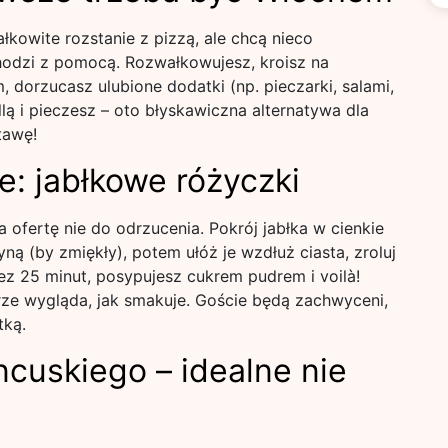
ałkowite rozstanie z pizzą, ale chcą nieco
hodzi z pomocą. Rozwałkowujesz, kroisz na
dorzucasz ulubione dodatki (np. pieczarki, salami,
lą i pieczesz – oto błyskawiczna alternatywa dla
tawę!
e: jabłkowe różyczki
 ofertę nie do odrzucenia. Pokrój jabłka w cienkie
yną (by zmiękły), potem ułóż je wzdłuż ciasta, zroluj
zez 25 minut, posypujesz cukrem pudrem i voilà!
rze wygląda, jak smakuje. Goście będą zachwyceni,
tką.
ancuskiego – idealne nie