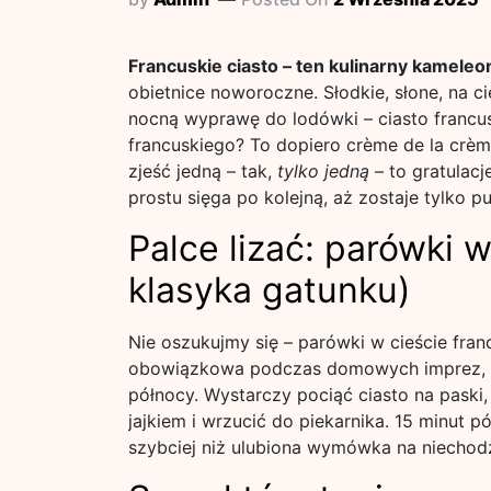
Francuskie ciasto – ten kulinarny kameleo
obietnice noworoczne. Słodkie, słone, na c
nocną wyprawę do lodówki – ciasto francusk
francuskiego? To dopiero crème de la crèm
zjeść jedną – tak,
tylko jedną
– to gratulacj
prostu sięga po kolejną, aż zostaje tylko pu
Palce lizać: parówki w
klasyka gatunku)
Nie oszukujmy się – parówki w cieście fra
obowiązkowa podczas domowych imprez, s
północy. Wystarczy pociąć ciasto na pask
jajkiem i wrzucić do piekarnika. 15 minut p
szybciej niż ulubiona wymówka na niechodz