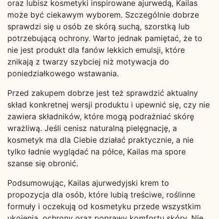
oraz lubisz kosmetyki inspirowane ajurwedą, Kailas
może być ciekawym wyborem. Szczególnie dobrze
sprawdzi się u osób ze skórą suchą, szorstką lub
potrzebującą ochrony. Warto jednak pamiętać, że to
nie jest produkt dla fanów lekkich emulsji, które
znikają z twarzy szybciej niż motywacja do
poniedziałkowego wstawania.
Przed zakupem dobrze jest też sprawdzić aktualny
skład konkretnej wersji produktu i upewnić się, czy nie
zawiera składników, które mogą podrażniać skórę
wrażliwą. Jeśli cenisz naturalną pielęgnację, a
kosmetyk ma dla Ciebie działać praktycznie, a nie
tylko ładnie wyglądać na półce, Kailas ma spore
szanse się obronić.
Podsumowując, Kailas ajurwedyjski krem to
propozycja dla osób, które lubią treściwe, roślinne
formuły i oczekują od kosmetyku przede wszystkim
ukojenia, ochrony oraz poprawy komfortu skóry. Nie