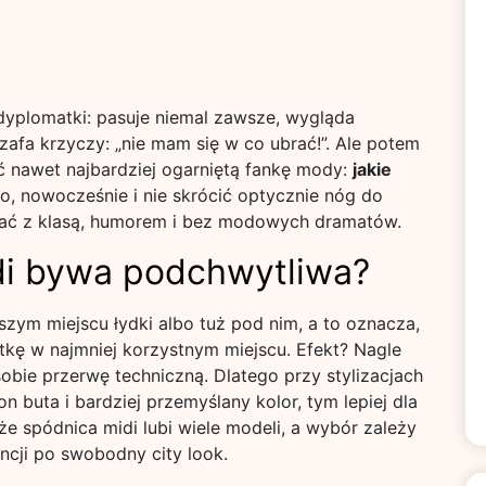
yplomatki: pasuje niemal zawsze, wygląda
szafa krzyczy: „nie mam się w co ubrać!”. Ale potem
ać nawet najbardziej ogarniętą fankę mody:
jakie
o, nowocześnie i nie skrócić optycznie nóg do
grać z klasą, humorem i bez modowych dramatów.
di bywa podchwytliwa?
szym miejscu łydki albo tuż pod nim, a to oznacza,
tkę w najmniej korzystnym miejscu. Efekt? Nagle
sobie przerwę techniczną. Dlatego przy stylizacjach
on buta i bardziej przemyślany kolor, tym lepiej dla
że spódnica midi lubi wiele modeli, a wybór zależy
ncji po swobodny city look.