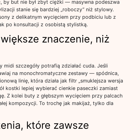
ć, by but nie był zbyt ciężki — masywna podeszwa
izacji stanie się bardziej „roboczy” niż stylowy.
asony z delikatnym wycięciem przy podbiciu lub z
ak po konsultacji z osobistą stylistką.
ą większe znaczenie, niż
 midi szczegóły potrafią zdziałać cuda. Jeśli
tawiaj na monochromatyczne zestawy — spódnica,
onową linię, która działa jak filtr „smuklejsza wersja
 kostki lepiej wybierać cienkie paseczki zamiast
gę. Z kolei buty z głębszym wycięciem przy palcach
ałej kompozycji. To trochę jak makijaż, tylko dla
enia, które zawsze