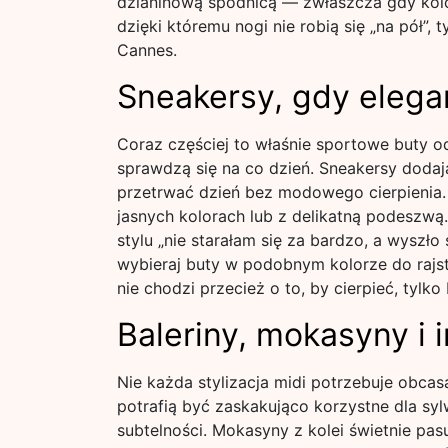
dzianinową spódnicą — zwłaszcza gdy kolor 
dzięki któremu nogi nie robią się „na pół”,
Cannes.
Sneakersy, gdy eleg
Coraz częściej to właśnie sportowe buty o
sprawdzą się na co dzień. Sneakersy dodają
przetrwać dzień bez modowego cierpienia. 
jasnych kolorach lub z delikatną podeszwą.
stylu „nie starałam się za bardzo, a wyszło
wybieraj buty w podobnym kolorze do rajst
nie chodzi przecież o to, by cierpieć, tylko
Baleriny, mokasyny i 
Nie każda stylizacja midi potrzebuje obcas
potrafią być zaskakująco korzystne dla syl
subtelności. Mokasyny z kolei świetnie pas