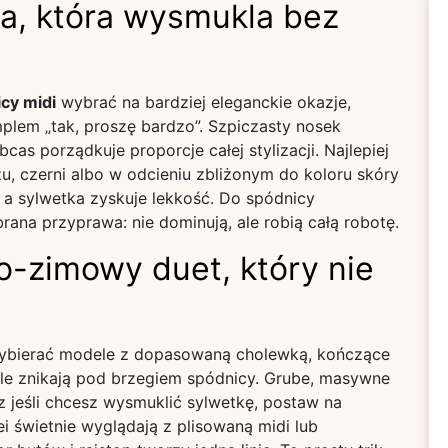
ka, która wysmukla bez
icy midi
wybrać na bardziej eleganckie okazje,
lem „tak, proszę bardzo”. Szpiczasty nosek
cas porządkuje proporcje całej stylizacji. Najlepiej
u, czerni albo w odcieniu zbliżonym do koloru skóry
, a sylwetka zyskuje lekkość. Do spódnicy
ana przyprawa: nie dominują, ale robią całą robotę.
no-zimowy duet, który nie
j wybierać modele z dopasowaną cholewką, kończące
góle znikają pod brzegiem spódnicy. Grube, masywne
cz jeśli chcesz wysmuklić sylwetkę, postaw na
ei świetnie wyglądają z plisowaną midi lub