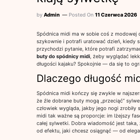
by
Admin
Posted On
11 Czerwca 2026
Spódnica midi ma w sobie coś z modowej d
szykownie i potrafi uratować dzień, kiedy 
przychodzi pytanie, które potrafi zatrzym
buty do spódnicy midi
, żeby wyglądać lekk
długości kajaku? Spokojnie — da się to o
Dlaczego długość mi
Spódnica midi kończy się zwykle w najszer
że źle dobrane buty mogą „przeciąć” sylwe
człowiek wygląda, jakby jego nogi zrobiły 
midi tak ważne są proporcje: im lżejszy fas
całej sylwetki. Dobra wiadomość jest taka, 
od efektu, jaki chcesz osiągnąć — od elega