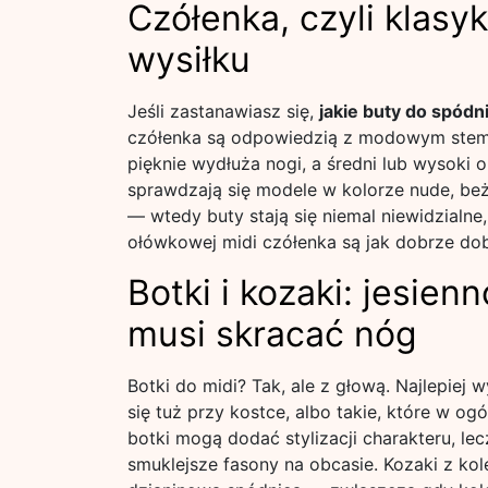
Czółenka, czyli klasy
wysiłku
Jeśli zastanawiasz się,
jakie buty do spódn
czółenka są odpowiedzią z modowym stemp
pięknie wydłuża nogi, a średni lub wysoki ob
sprawdzają się modele w kolorze nude, beż
— wtedy buty stają się niemal niewidzialne
ołówkowej midi czółenka są jak dobrze dobr
Botki i kozaki: jesien
musi skracać nóg
Botki do midi? Tak, ale z głową. Najlepie
się tuż przy kostce, albo takie, które w o
botki mogą dodać stylizacji charakteru, le
smuklejsze fasony na obcasie. Kozaki z kol