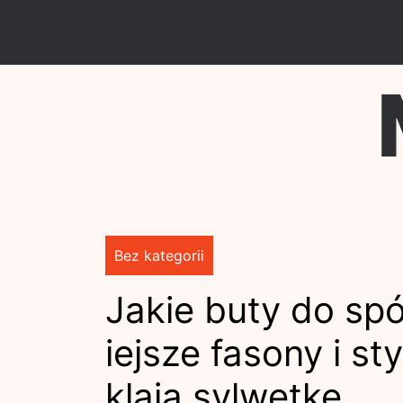
Skip
to
content
Bez kategorii
Jakie buty do sp
iejsze fasony i st
klają sylwetkę