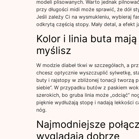
modeli plisowanych. Warto jednak pilnowa
przy długości midi może sprawić, że dół styl
Jeśli zależy Ci na wysmukleniu, wybieraj f
odkrytą częścią stopy. Mały detal, a efekt j
Kolor i linia buta maj
myślisz
W modzie diabeł tkwi w szczegółach, a przy
chcesz optycznie wyszczuplić sylwetkę, s
buty i rajstopy w zbliżonej tonacji tworzą pi
siebie”. W przypadku butów z paskiem wokół
szerokich, bo gruba linia może „odciąć” no
pięknie wydłużają stopę i nadają lekkości c
nóg.
Najmodniejsze połącz
wyglądają dobrze