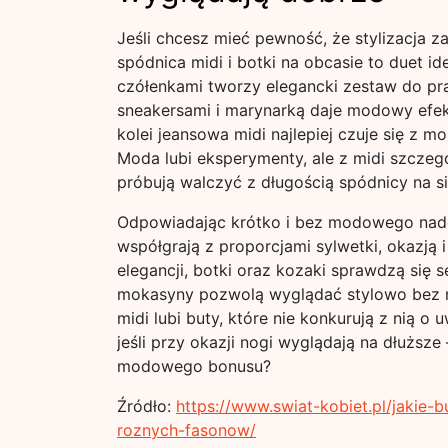
Jeśli chcesz mieć pewność, że stylizacja 
spódnica midi i botki na obcasie to duet id
czółenkami tworzy elegancki zestaw do pra
sneakersami i marynarką daje modowy efekt 
kolei jeansowa midi najlepiej czuje się z m
Moda lubi eksperymenty, ale z midi szczegó
próbują walczyć z długością spódnicy na si
Odpowiadając krótko i bez modowego nad
współgrają z proporcjami sylwetki, okazją
elegancji, botki oraz kozaki sprawdzą się 
mokasyny pozwolą wyglądać stylowo bez r
midi lubi buty, które nie konkurują z nią o
jeśli przy okazji nogi wyglądają na dłuższe 
modowego bonusu?
Źródło:
https://www.swiat-kobiet.pl/jakie
roznych-fasonow/