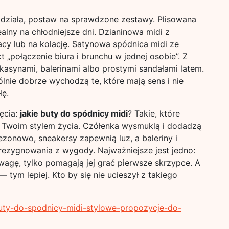
zadziała, postaw na sprawdzone zestawy. Plisowana
ealny na chłodniejsze dni. Dzianinowa midi z
cy lub na kolację. Satynowa spódnica midi ze
„połączenie biura i brunchu w jednej osobie”. Z
okasynami, balerinami albo prostymi sandałami latem.
lnie dobrze wychodzą te, które mają sens i nie
łę.
ęcia:
jakie buty do spódnicy midi
? Takie, które
 i Twoim stylem życia. Czółenka wysmuklą i dodadzą
sezonowo, sneakersy zapewnią luz, a baleriny i
ezygnowania z wygody. Najważniejsze jest jedno:
 uwagę, tylko pomagają jej grać pierwsze skrzypce. A
— tym lepiej. Kto by się nie ucieszył z takiego
-buty-do-spodnicy-midi-stylowe-propozycje-do-