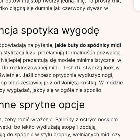
butów i rajstop tworzy jedną linię. To prosty trik,
 tylko ciągną się dumnie jak czerwony dywan w
ancja spotyka wygodę
dpowiadają na pytanie,
jakie buty do spódnicy midi
 stylizacji luzu, przełamują formalność i pozwalają
Najlepiej prezentują się modele minimalistyczne, w
 Do rozkloszowanej midi i T-shirtu stworzą look w
 świetnie”. Jeśli chcesz optycznie wydłużyć nogi,
op albo zestawiaj je z odsłoniętą kostką. W modzie
 by wyglądać, jakby się w ogóle nie spociło.
inne sprytne opcje
a, żeby robić wrażenie. Baleriny z ostrym noskiem
wetki, bo lekko wydłużają stopę i dodają
ują do spódnic w stylu preppy, wełnianych midi czy