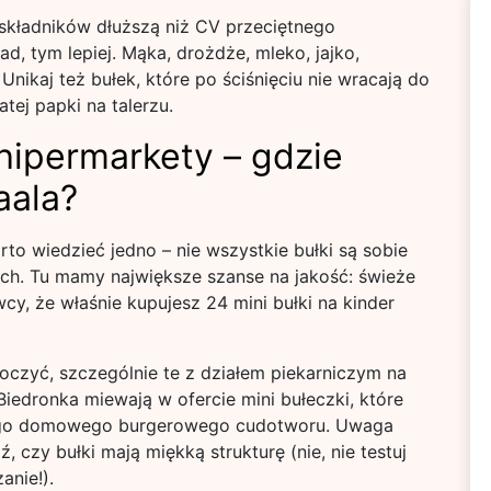
ą składników dłuższą niż CV przeciętnego
d, tym lepiej. Mąka, drożdże, mleko, jajko,
. Unikaj też bułek, które po ściśnięciu nie wracają do
tej papki na talerzu.
 hipermarkety – gdzie
aala?
rto wiedzieć jedno – nie wszystkie bułki są sobie
ych. Tu mamy największe szanse na jakość: świeże
wcy, że właśnie kupujesz 24 mini bułki na kinder
oczyć, szczególnie te z działem piekarniczym na
Biedronka miewają w ofercie mini bułeczki, które
ojego domowego burgerowego cudotworu. Uwaga
, czy bułki mają miękką strukturę (nie, nie testuj
anie!).