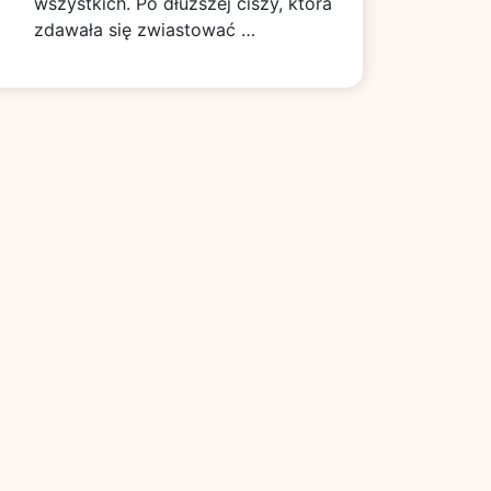
wszystkich. Po dłuższej ciszy, która
zdawała się zwiastować …