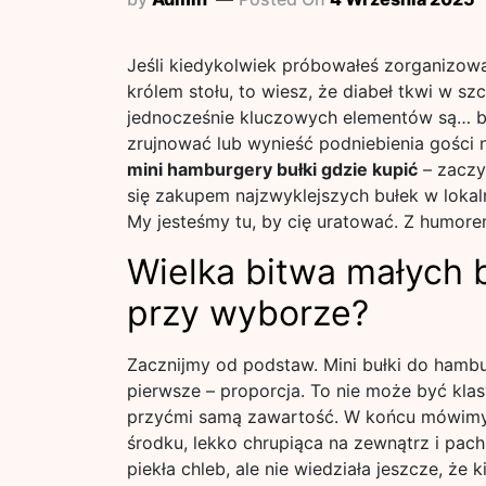
Jeśli kiedykolwiek próbowałeś zorganizowa
królem stołu, to wiesz, że diabeł tkwi w s
jednocześnie kluczowych elementów są… bułk
zrujnować lub wynieść podniebienia gości 
mini hamburgery bułki gdzie kupić
– zaczy
się zakupem najzwyklejszych bułek w lokal
My jesteśmy tu, by cię uratować. Z humor
Wielka bitwa małych 
przy wyborze?
Zacznijmy od podstaw. Mini bułki do hambu
pierwsze – proporcja. To nie może być klas
przyćmi samą zawartość. W końcu mówim
środku, lekko chrupiąca na zewnątrz i pach
piekła chleb, ale nie wiedziała jeszcze, że 