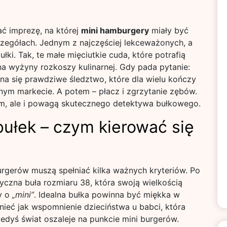
ć imprezę, na której
mini hamburgery
miały być
zczegółach. Jednym z najczęściej lekceważonych, a
i. Tak, te małe mięciutkie cuda, które potrafią
na wyżyny rozkoszy kulinarnej. Gdy pada pytanie:
na się prawdziwe śledztwo, które dla wielu kończy
nym markecie. A potem – płacz i zgrzytanie zębów.
em, ale i powagą skutecznego detektywa bułkowego.
bułek – czym kierować się
rgerów muszą spełniać kilka ważnych kryteriów. Po
yczna buła rozmiaru 38, która swoją wielkością
y o
„mini”
. Idealna bułka powinna być miękka w
nieć jak wspomnienie dzieciństwa u babci, która
kiedyś świat oszaleje na punkcie mini burgerów.