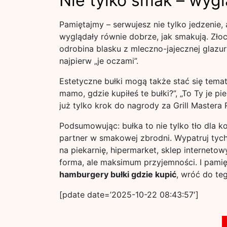
Nie tylko smak – wyglą
Pamiętajmy – serwujesz nie tylko jedzenie, 
wyglądały równie dobrze, jak smakują. Zło
odrobina blasku z mleczno-jajecznej glazur
najpierw „je oczami”.
Estetyczne bułki mogą także stać się tem
mamo, gdzie kupiłeś te bułki?”, „To Ty je pie
już tylko krok do nagrody za Grill Mastera 
Podsumowując: bułka to nie tylko tło dla kot
partner w smakowej zbrodni. Wypatruj tych 
na piekarnię, hipermarket, sklep internetow
forma, ale maksimum przyjemności. I pamię
hamburgery bułki gdzie kupić
, wróć do teg
[pdate date=’2025-10-22 08:43:57′]