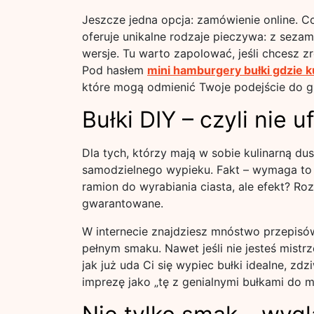
Jeszcze jedna opcja: zamówienie online. C
oferuje unikalne rodzaje pieczywa: z seza
wersje. Tu warto zapolować, jeśli chcesz 
Pod hasłem
mini hamburgery bułki gdzie k
które mogą odmienić Twoje podejście do gr
Bułki DIY – czyli nie 
Dla tych, którzy mają w sobie kulinarną d
samodzielnego wypieku. Fakt – wymaga to t
ramion do wyrabiania ciasta, ale efekt? R
gwarantowane.
W internecie znajdziesz mnóstwo przepisów
pełnym smaku. Nawet jeśli nie jesteś mist
jak już uda Ci się wypiec bułki idealne, z
imprezę jako „tę z genialnymi bułkami do m