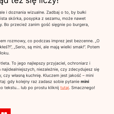
d też się liczy!
ale i doznania wizualne. Zadbaj o to, by bułki
cista skórka, posypka z sezamu, może nawet
y. Bo przecież zanim gość sięgnie po burgera,
atem rozmowy, co podczas imprez jest bezcenne. „O
kłeś?!”, „Serio, są mini, ale mają wielki smak!”. Potem
Roku.
leta. To jego najlepszy przyjaciel, ochroniarz i
najidealniejszych, niezależnie, czy zdecydujesz się
y, czy własną kuchnię. Kluczem jest jakość – mini
taj: gdy kolejny raz zadasz sobie pytanie
mini
o tekstu… lub po prostu kliknij
tutaj
. Smacznego!