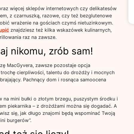
oraz więcej sklepów internetowych czy delikatesów
mem, z czarnuszką, razowe, czy też bezglutenowe
zrobić wrażenie na gościach czymś nietuzinkowym.
upić
znajdziesz też kilka wskazówek kulinarnych,
illowania raz na zawsze.
ufaj nikomu, zrób sam!
uszę MacGyvera, zawsze pozostaje opcja
rochę cierpliwości, talentu do drożdży i mocnych
ozbrajający. Pachnący dom i rosnąca samoocena
 na mini bułki o złotym brzegu, puszystym środku i
rzem piekarnika – z drożdżami można się dogadać. A
dziwisz się, jak długo znajomi będą wspominać Twoją
ini burgerów”.