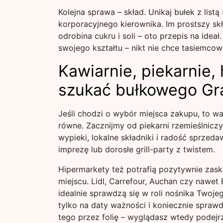
Kolejna sprawa – skład. Unikaj bułek z list
korporacyjnego kierownika. Im prostszy skła
odrobina cukru i soli – oto przepis na ideał
swojego kształtu – nikt nie chce tasiemcowa
Kawiarnie, piekarnie,
szukać bułkowego Gr
Jeśli chodzi o wybór miejsca zakupu, to wa
równe. Zacznijmy od piekarni rzemieślnicz
wypieki, lokalne składniki i radość sprzeda
imprezę lub dorosłe grill-party z twistem.
Hipermarkety też potrafią pozytywnie zask
miejscu. Lidl, Carrefour, Auchan czy nawet 
idealnie sprawdzą się w roli nośnika Tw
tylko na daty ważności i koniecznie sprawdź
tego przez folię – wyglądasz wtedy podejrz