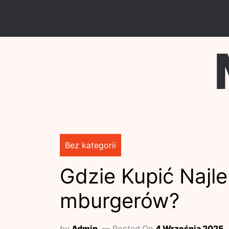
Skip
to
content
Bez kategorii
Gdzie Kupić Najle
mburgerów?
by
Admin
Posted On
4 Września 2025