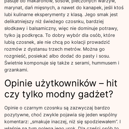
pasuje do makaronów, sosów, pieczonych warzyw,
marynat, dań mięsnych, a nawet do kanapek, jeśli ktoś
lubi kulinarne eksperymenty z klasą. Jego smak jest
delikatniejszy niż świeżego czosnku, bardziej
słodkawy i balsamiczny, więc nie dominuje potrawy,
tylko ją podkręca. To dobry wybór dla osób, które
lubią czosnek, ale nie chcą po kolacji prowadzić
rozmów z dystansu trzech metrów. Można go
rozgnieść, posiekać albo dodać do pasty i sosu.
Świetnie komponuje się także z serami, hummusem i
grzankami.
Opinie użytkowników – hit
czy tylko modny gadżet?
Opinie o czarnym czosnku są zazwyczaj bardzo
pozytywne, choć zwykle pojawia się jeden wspólny
komentarz: „smakuje inaczej, niż się spodziewałem”. I
właśnie na tym polega jego urok. Dla części osób to