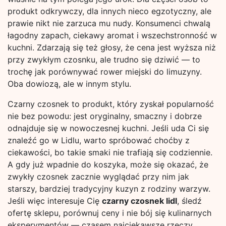
produkt odkrywczy, dla innych nieco egzotyczny, ale
prawie nikt nie zarzuca mu nudy. Konsumenci chwalą
łagodny zapach, ciekawy aromat i wszechstronność w
kuchni. Zdarzają się też głosy, że cena jest wyższa niż
przy zwykłym czosnku, ale trudno się dziwić — to
trochę jak porównywać rower miejski do limuzyny.
Oba dowiozą, ale w innym stylu.
Czarny czosnek to produkt, który zyskał popularność
nie bez powodu: jest oryginalny, smaczny i dobrze
odnajduje się w nowoczesnej kuchni. Jeśli uda Ci się
znaleźć go w Lidlu, warto spróbować choćby z
ciekawości, bo takie smaki nie trafiają się codziennie.
A gdy już wpadnie do koszyka, może się okazać, że
zwykły czosnek zacznie wyglądać przy nim jak
starszy, bardziej tradycyjny kuzyn z rodziny warzyw.
Jeśli więc interesuje Cię
czarny czosnek lidl
, śledź
ofertę sklepu, porównuj ceny i nie bój się kulinarnych
eksperymentów — czasem najciekawsze rzeczy