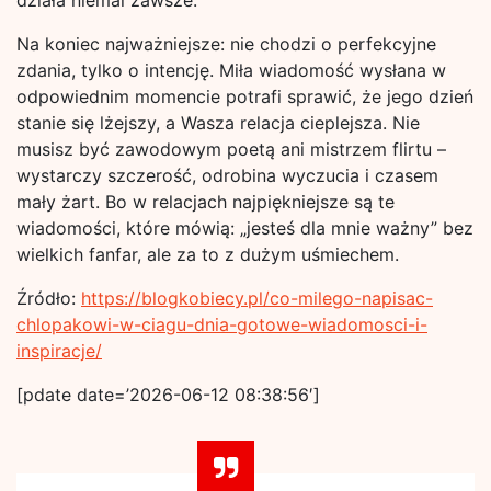
działa niemal zawsze.
Na koniec najważniejsze: nie chodzi o perfekcyjne
zdania, tylko o intencję. Miła wiadomość wysłana w
odpowiednim momencie potrafi sprawić, że jego dzień
stanie się lżejszy, a Wasza relacja cieplejsza. Nie
musisz być zawodowym poetą ani mistrzem flirtu –
wystarczy szczerość, odrobina wyczucia i czasem
mały żart. Bo w relacjach najpiękniejsze są te
wiadomości, które mówią: „jesteś dla mnie ważny” bez
wielkich fanfar, ale za to z dużym uśmiechem.
Źródło:
https://blogkobiecy.pl/co-milego-napisac-
chlopakowi-w-ciagu-dnia-gotowe-wiadomosci-i-
inspiracje/
[pdate date=’2026-06-12 08:38:56′]