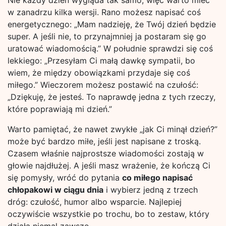
Nie każdy dzień wygląda tak samo, więc warto mieć
w zanadrzu kilka wersji. Rano możesz napisać coś
energetycznego: „Mam nadzieję, że Twój dzień będzie
super. A jeśli nie, to przynajmniej ja postaram się go
uratować wiadomością.” W południe sprawdzi się coś
lekkiego: „Przesyłam Ci małą dawkę sympatii, bo
wiem, że między obowiązkami przydaje się coś
miłego.” Wieczorem możesz postawić na czułość:
„Dziękuję, że jesteś. To naprawdę jedna z tych rzeczy,
które poprawiają mi dzień.”
Warto pamiętać, że nawet zwykłe „jak Ci minął dzień?”
może być bardzo miłe, jeśli jest napisane z troską.
Czasem właśnie najprostsze wiadomości zostają w
głowie najdłużej. A jeśli masz wrażenie, że kończą Ci
się pomysły, wróć do pytania
co miłego napisać
chłopakowi w ciągu dnia
i wybierz jedną z trzech
dróg: czułość, humor albo wsparcie. Najlepiej
oczywiście wszystkie po trochu, bo to zestaw, który