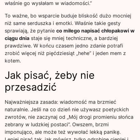
właśnie go wysłałam w wiadomości.”
To ważne, bo wsparcie buduje bliskość dużo mocniej
niż same serduszka i emotki. Właśnie takie gesty
sprawiają, że pytanie
co miłego napisać chłopakowi w
ciągu dnia
staje się mniej techniczne, a bardziej
prawdziwe. W końcu czasem jedno zdanie potrafi
zrobić więcej niż pięćdziesiąt „hehe” i jeden mem z
kotem.
Jak pisać, żeby nie
przesadzić
Najważniejsza zasada: wiadomość ma brzmieć
naturalnie. Jeśli na co dzień nie używasz poetyckich
zwrotów, nie zaczynaj od „Mój drogi promieniu słońca
zebrany w ludzkiej postaci”. Owszem, brzmi
imponująco, ale może też wywołać lekką panikę.
Lepiej pisać tak, jak mówisz, tylko odrobinę cieplej i