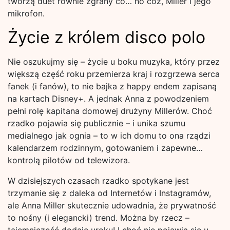
tworzą duet równie zgrany co… no cóż, Miller i jego
mikrofon.
Życie z królem disco polo
Nie oszukujmy się – życie u boku muzyka, który przez
większą część roku przemierza kraj i rozgrzewa serca
fanek (i fanów), to nie bajka z happy endem zapisaną
na kartach Disney+. A jednak Anna z powodzeniem
pełni rolę kapitana domowej drużyny Millerów. Choć
rzadko pojawia się publicznie – i unika szumu
medialnego jak ognia – to w ich domu to ona rządzi
kalendarzem rodzinnym, gotowaniem i zapewne…
kontrolą pilotów od telewizora.
W dzisiejszych czasach rzadko spotykane jest
trzymanie się z daleka od Internetów i Instagramów,
ale Anna Miller skutecznie udowadnia, że prywatność
to nośny (i elegancki) trend. Można by rzecz –