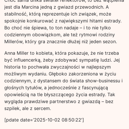
Choć sama unika świateł reflektorów, to bez wątpienia
jest dla Marcina jedną z gwiazd przewodnich. A
stabilność, którą reprezentuje ich związek, może
spokojnie konkurować z największymi hitami estrady.
Bo choć nie śpiewa, to ton nadaje – i to nie tylko
codziennym obowiązkom, ale też rytmowi rodziny
Millerów, który gra znacznie dłużej niż jeden sezon.
Anna Miller to kobieta, która pokazuje, że nie trzeba
być influencerką, żeby zdobywać sympatię ludzi. Jej
historia to pochwała zwyczajności w najlepszym
możliwym wydaniu. Głęboko zakorzeniona w życiu
codziennym, z dystansem do świata show-businessu i
głośnych tytułów, a jednocześnie z fascynującą
opowieścią na tle błyszczącego życia estrady. Tak
wygląda prawdziwe partnerstwo z gwiazdą – bez
szpilek, ale z sercem.
[pdate date=’2025-10-02 08:50:22′]