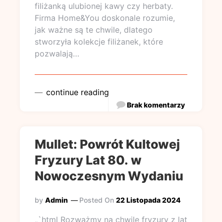
filiżanką ulubionej kawy czy herbaty.
Firma Home&You doskonale rozumie,
jak ważne są te chwile, dlatego
stworzyła kolekcje filiżanek, które
pozwalają…
continue reading
Brak komentarzy
Mullet: Powrót Kultowej
Fryzury Lat 80. w
Nowoczesnym Wydaniu
by
Admin
Posted On
22 Listopada 2024
„`html Rozważmy na chwilę fryzury z lat