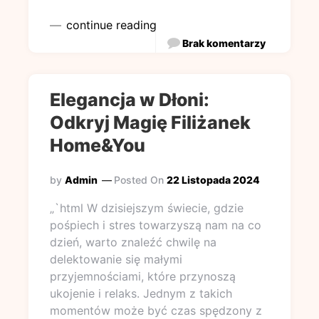
continue reading
Brak komentarzy
Elegancja w Dłoni:
Odkryj Magię Filiżanek
Home&You
by
Admin
Posted On
22 Listopada 2024
„`html W dzisiejszym świecie, gdzie
pośpiech i stres towarzyszą nam na co
dzień, warto znaleźć chwilę na
delektowanie się małymi
przyjemnościami, które przynoszą
ukojenie i relaks. Jednym z takich
momentów może być czas spędzony z