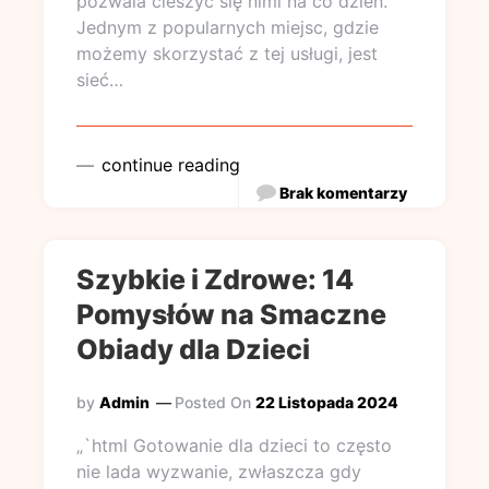
pozwala cieszyć się nimi na co dzień.
Jednym z popularnych miejsc, gdzie
możemy skorzystać z tej usługi, jest
sieć…
continue reading
Brak komentarzy
Szybkie i Zdrowe: 14
Pomysłów na Smaczne
Obiady dla Dzieci
by
Admin
Posted On
22 Listopada 2024
„`html Gotowanie dla dzieci to często
nie lada wyzwanie, zwłaszcza gdy