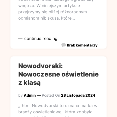
wnętrza. W niniejszym artykule
przyjrzymy się bliżej różnorodnym
odmianom hibiskusa, które…
continue reading
Brak komentarzy
Nowodvorski:
Nowoczesne oświetlenie
z klasą
by
Admin
Posted On
28 Listopada 2024
„`html Nowodvorski to uznana marka w
branży oświetleniowej, która zdobyła