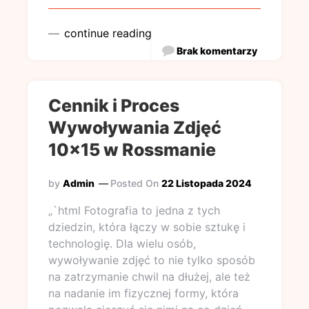
continue reading
Brak komentarzy
Cennik i Proces
Wywoływania Zdjęć
10×15 w Rossmanie
by
Admin
Posted On
22 Listopada 2024
„`html Fotografia to jedna z tych
dziedzin, która łączy w sobie sztukę i
technologię. Dla wielu osób,
wywoływanie zdjęć to nie tylko sposób
na zatrzymanie chwil na dłużej, ale też
na nadanie im fizycznej formy, która